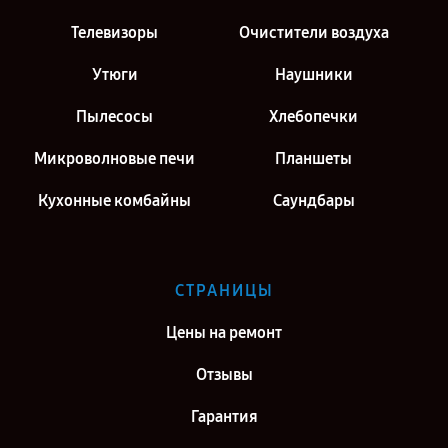
Ремонт парогенератора Philips PerfectCare 8000 Series PSG8130 в
Телевизоры
Очистители воздуха
г. Москва
Утюги
Наушники
Ремонт парогенератора Philips PerfectCare 8000 Series PSG8130 в
г. Санкт-Петербург
Пылесосы
Хлебопечки
Микроволновые печи
Планшеты
Кухонные комбайны
Саундбары
СТРАНИЦЫ
Цены на ремонт
Отзывы
Гарантия