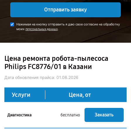
Отправить заявку
Нажимая на кнопку отправить я даю свое согласие на обработку
моих
.
персональных данных
Цена ремонта робота-пылесоса
Philips FC8776/01 в Казани
Дата обновления прайса:
01.08.2026
Услуги
Цена, от
Заказать
Диагностика
бесплатно