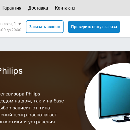
Гарантия
Доставка
Контакты
гская, 1
▼
Проверить статус заказа
Заказать звонок
:00 до 20:00
hilips
левизора Philips
здом на дом, так и на базе
Выбор зависит от типа
исный центр располагает
гностики и устранения