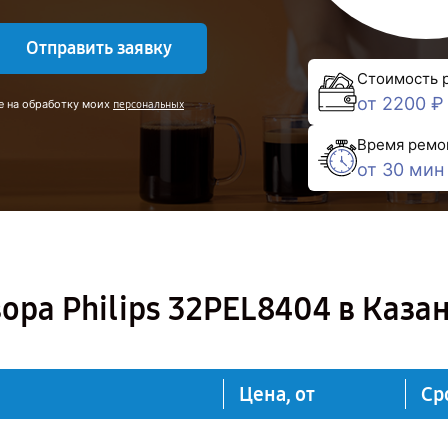
Отправить заявку
Стоимость 
от 2200 ₽
е на обработку моих
персональных
Время ремо
от 30 мин
ора Philips 32PEL8404 в Каза
Цена, от
Ср