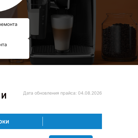
ремонта
нта
ни
Дата обновления прайса:
04.08.2026
оки