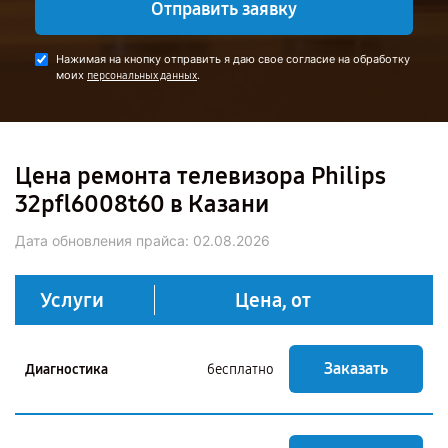
Отправить заявку
Нажимая на кнопку отправить я даю свое согласие на обработку
моих
.
персональных данных
Цена ремонта телевизора Philips
32pfl6008t60 в Казани
Дата обновления прайса:
02.08.2026
Услуги
Цена, от
Заказать
Диагностика
бесплатно