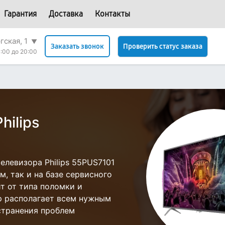
Гарантия
Доставка
Контакты
гская, 1
▼
Проверить статус заказа
Заказать звонок
:00 до 20:00
hilips
левизора Philips 55PUS7101
, так и на базе сервисного
ит от типа поломки и
р располагает всем нужным
странения проблем