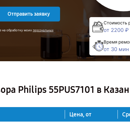
Отправить заявку
Стоимость 
от 2200 ₽
е на обработку моих
персональных
Время ремо
от 30 мин
ора Philips 55PUS7101 в Каза
Цена, от
Ср